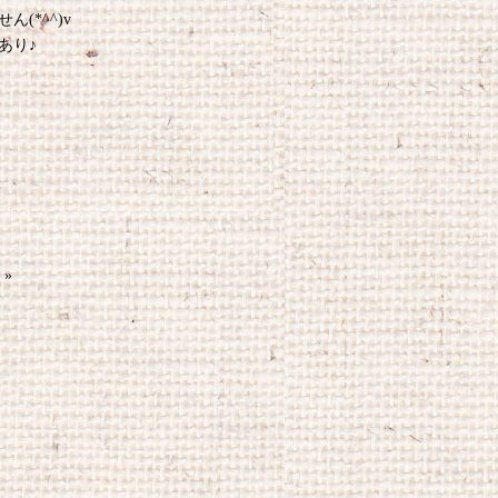
*^^)v
あり♪
»