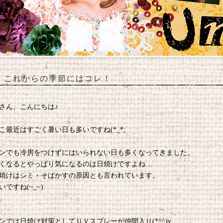
これからの季節にはコレ！
さん、こんにちは♪
こ最近はすごく暑い日も多いですね(*_*;
ンでも冷房をつけずにはいられない日も多くなってきました。
くなるとやっぱり気になるのは日焼けですよね…
焼けはシミ・そばかすの原因とも言われています。
いですね(~_~)
ンでは日焼け対策としてＵＶスプレーが仲間入り(*^^)v