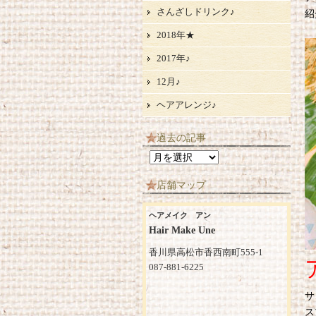
さんざしドリンク♪
紹
2018年★
2017年♪
12月♪
ヘアアレンジ♪
過去の記事
過
去
店舗マップ
の
記
ヘアメイク アン
事
Hair Make Une
香川県高松市香西南町555-1
087-881-6225
サ
ス