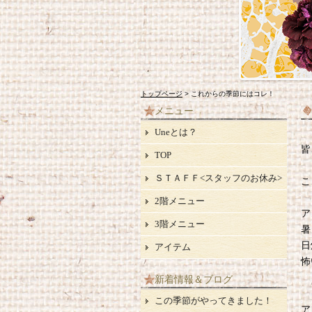
トップページ
> これからの季節にはコレ！
メニュー
Uneとは？
皆
TOP
ＳＴＡＦＦ<スタッフのお休み>
こ
2階メニュー
ア
3階メニュー
暑
日
アイテム
怖
新着情報＆ブログ
この季節がやってきました！
ア