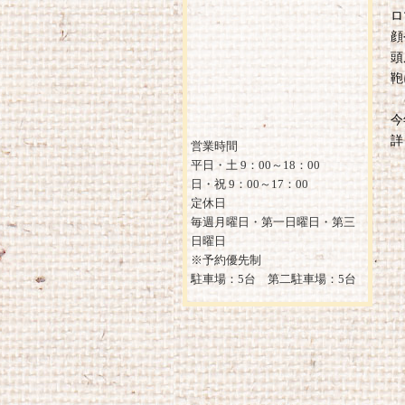
ロ
顔
頭
鞄
今
詳
営業時間
平日・土 9：00～18：00
日・祝 9：00～17：00
定休日
毎週月曜日・第一日曜日・第三
日曜日
※予約優先制
駐車場：5台 第二駐車場：5台