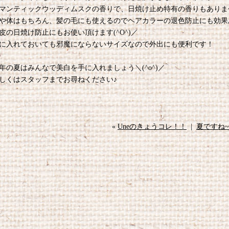
マンティックウッディムスクの香りで、日焼け止め特有の香りもありません(
や体はもちろん、髪の毛にも使えるのでヘアカラーの退色防止にも効果
皮の日焼け防止にもお使い頂けます(^O^)／
に入れておいても邪魔にならないサイズなので外出にも便利です！
年の夏はみんなで美白を手に入れましょう＼(^o^)／
しくはスタッフまでお尋ねください♪
«
Uneのきょうコレ！！
|
夏ですね~