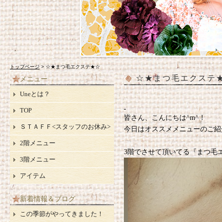
トップページ
> ☆★まつ毛エクステ★☆
☆★まつ毛エクステ
メニュー
Uneとは？
TOP
皆さん、こんにちは^m^！
ＳＴＡＦＦ<スタッフのお休み>
今日はオススメメニューのご紹
2階メニュー
3階でさせて頂いてる『まつ毛
3階メニュー
アイテム
新着情報＆ブログ
この季節がやってきました！