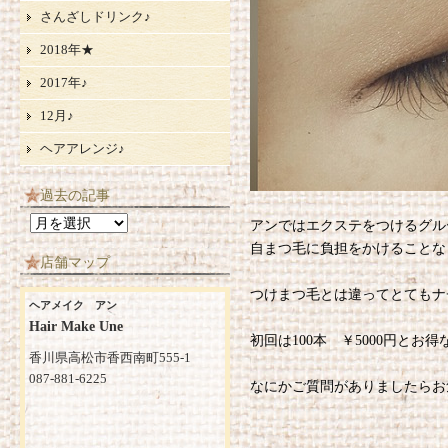
さんざしドリンク♪
2018年★
2017年♪
12月♪
ヘアアレンジ♪
過去の記事
過
アンではエクステをつけるグル
去
自まつ毛に負担をかけることな
店舗マップ
の
記
つけまつ毛とは違ってとてもナ
ヘアメイク アン
事
Hair Make Une
初回は100本 ￥5000円とお得
香川県高松市香西南町555-1
087-881-6225
なにかご質問がありましたらお気